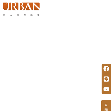
跳
至
Flyout
主
Menu
要
內
容
F
L
Y
立
即